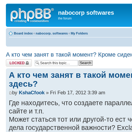
nabocorp softwares
the forum
Board index
‹
nabocorp. softwares
‹
My Folders
А кто чем занят в такой момент? Кроме сиде
Topic locked
А кто чем занят в такой мом
здесь?
by
KshaCfook
» Fri Feb 17, 2012 3:39 am
Где находитесь, что создаете паралле
сайте и т.п.
Может статься тот или другой-то ест 
дела государственной важности? Excla